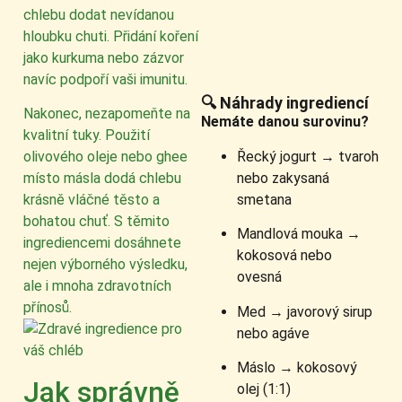
chlebu dodat nevídanou
hloubku chuti. Přidání koření
jako kurkuma nebo zázvor
navíc podpoří vaši imunitu.
🔍 Náhrady ingrediencí
Nakonec, nezapomeňte na
Nemáte danou surovinu?
kvalitní tuky. Použití
Řecký jogurt → tvaroh
olivového oleje nebo ghee
nebo zakysaná
místo másla dodá chlebu
smetana
krásně vláčné těsto a
bohatou chuť. S těmito
Mandlová mouka →
ingrediencemi dosáhnete
kokosová nebo
nejen výborného výsledku,
ovesná
ale i mnoha zdravotních
přínosů.
Med → javorový sirup
nebo agáve
Máslo → kokosový
Jak správně
olej (1:1)