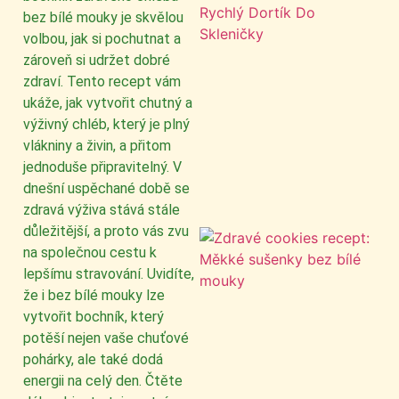
bez bílé mouky je skvělou
volbou, jak si pochutnat a
zároveň si udržet dobré
zdraví. Tento recept vám
ukáže, jak vytvořit chutný a
výživný chléb, který je plný
vlákniny a živin, a přitom
jednoduše připravitelný. V
dnešní uspěchané době se
zdravá výživa stává stále
důležitější, a proto vás zvu
na společnou cestu k
lepšímu stravování. Uvidíte,
že i bez bílé mouky lze
vytvořit bochník, který
potěší nejen vaše chuťové
pohárky, ale také dodá
energii na celý den. Čtěte