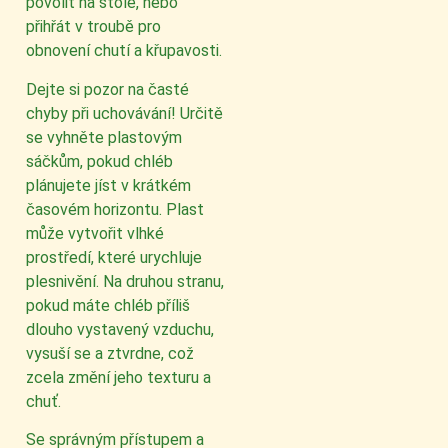
povolit na stole, nebo
přihřát v troubě pro
obnovení chutí a křupavosti.
Dejte si pozor na časté
chyby při uchovávání! Určitě
se vyhněte plastovým
sáčkům, pokud chléb
plánujete jíst v krátkém
časovém horizontu. Plast
může vytvořit vlhké
prostředí, které urychluje
plesnivění. Na druhou stranu,
pokud máte chléb příliš
dlouho vystavený vzduchu,
vysuší se a ztvrdne, což
zcela změní jeho texturu a
chuť.
Se správným přístupem a