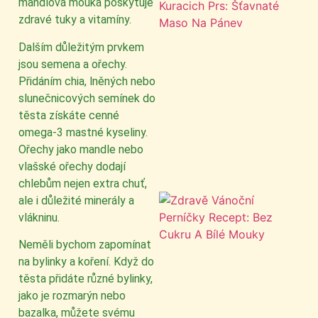
mandlová mouka poskytuje
zdravé tuky a vitamíny.
Dalším důležitým prvkem
jsou semena a ořechy.
Přidáním chia, lněných nebo
slunečnicových semínek do
těsta získáte cenné
omega-3 mastné kyseliny.
Ořechy jako mandle nebo
vlašské ořechy dodají
chlebům nejen extra chuť,
ale i důležité minerály a
vlákninu.
Neměli bychom zapomínat
na bylinky a koření. Když do
těsta přidáte různé bylinky,
jako je rozmarýn nebo
bazalka, můžete svému