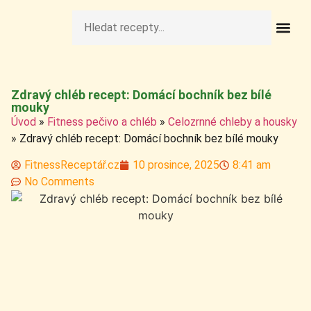
Fit Obědy A Veče
Fitness Pečivo A 
Raw Rece
Zdravé Deze
Zdravé Nápo
Zdravé Sní
Zdravé Svačiny A S
Zdravý chléb recept: Domácí bochník bez bílé
mouky
Úvod
»
Fitness pečivo a chléb
»
Celozrnné chleby a housky
»
Zdravý chléb recept: Domácí bochník bez bílé mouky
FitnessReceptář.cz
10 prosince, 2025
8:41 am
No Comments