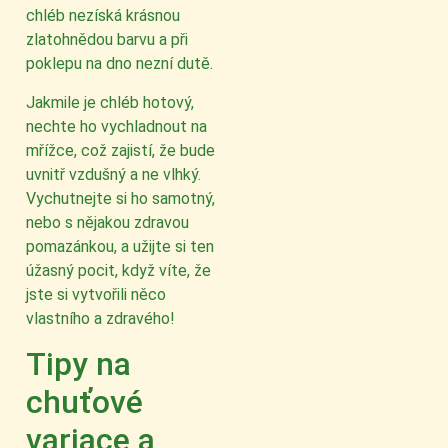
chléb nezíská krásnou
zlatohnědou barvu a při
poklepu na dno nezní dutě.
Jakmile je chléb hotový,
nechte ho vychladnout na
mřížce, což zajistí, že bude
uvnitř vzdušný a ne vlhký.
Vychutnejte si ho samotný,
nebo s nějakou zdravou
pomazánkou, a užijte si ten
úžasný pocit, když víte, že
jste si vytvořili něco
vlastního a zdravého!
Tipy na
chuťové
variace a