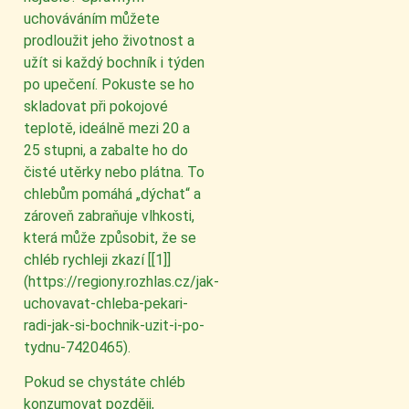
uchováváním můžete
prodloužit jeho životnost a
užít si každý bochník i týden
po upečení. Pokuste se ho
skladovat při pokojové
teplotě, ideálně mezi 20 a
25 stupni, a zabalte ho do
čisté utěrky nebo plátna. To
chlebům pomáhá „dýchat“ a
zároveň zabraňuje vlhkosti,
která může způsobit, že se
chléb rychleji zkazí [[1]]
(https://regiony.rozhlas.cz/jak-
uchovavat-chleba-pekari-
radi-jak-si-bochnik-uzit-i-po-
tydnu-7420465).
Pokud se chystáte chléb
konzumovat později,