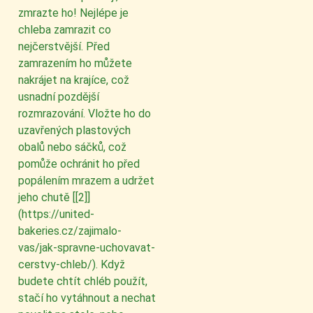
zmrazte ho! Nejlépe je
chleba zamrazit co
nejčerstvější. Před
zamrazením ho můžete
nakrájet na krajíce, což
usnadní pozdější
rozmrazování. Vložte ho do
uzavřených plastových
obalů nebo sáčků, což
pomůže ochránit ho před
popálením mrazem a udržet
jeho chutě [[2]]
(https://united-
bakeries.cz/zajimalo-
vas/jak-spravne-uchovavat-
cerstvy-chleb/). Když
budete chtít chléb použít,
stačí ho vytáhnout a nechat