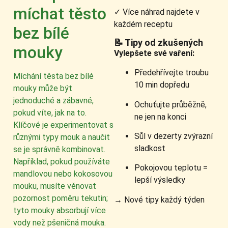
míchat těsto
✓ Více náhrad najdete v
každém receptu
bez bílé
📝 Tipy od zkušených
mouky
Vylepšete své vaření:
Předehřívejte troubu
Míchání těsta bez bílé
10 min dopředu
mouky může být
jednoduché a zábavné,
Ochuťujte průběžně,
pokud víte, jak na to.
ne jen na konci
Klíčové je experimentovat s
Sůl v dezerty zvýrazní
různými typy mouk a naučit
sladkost
se je správně kombinovat.
Například, pokud používáte
Pokojovou teplotu =
mandlovou nebo kokosovou
lepší výsledky
mouku, musíte věnovat
pozornost poměru tekutin;
→ Nové tipy každý týden
tyto mouky absorbují více
vody než pšeničná mouka.