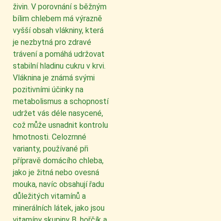
živin. V porovnání s běžným
bílim chlebem má výrazně
vyšší obsah vlákniny, která
je nezbytná pro zdravé
trávení a pomáhá udržovat
stabilní hladinu cukru v krvi.
Vláknina je známá svými
pozitivními účinky na
metabolismus a schopností
udržet vás déle nasycené,
což může usnadnit kontrolu
hmotnosti. Celozrnné
varianty, používané při
přípravě domácího chleba,
jako je žitná nebo ovesná
mouka, navíc obsahují řadu
důležitých vitamínů a
minerálních látek, jako jsou
vitamíny skupiny B, hořčík a