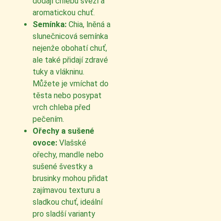
dodají chlebu svěží a
aromatickou chuť.
Semínka:
Chia, lněná a
slunečnicová semínka
nejenže obohatí chuť,
ale také přidají zdravé
tuky a vlákninu.
Můžete je vmíchat do
těsta nebo posypat
vrch chleba před
pečením.
Ořechy a sušené
ovoce:
Vlašské
ořechy, mandle nebo
sušené švestky a
brusinky mohou přidat
zajímavou texturu a
sladkou chuť, ideální
pro sladší varianty