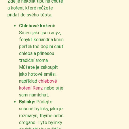
Zde je několik tipů na chutě
a koření, které můžete
přidat do svého těsta:
Chlebové koření:
Směsi jako jsou anýz,
fenykl, koriandr a kmín
perfektně doplní chuť
chleba a přinesou
tradiční aroma.
Můžete je zakoupit
jako hotové směsi,
například
chlebové
koření Reny
, nebo si je
sami namíchat.
Bylinky:
Přidejte
sušené bylinky, jako je
rozmarýn, thyme nebo
oregano. Tyto bylinky