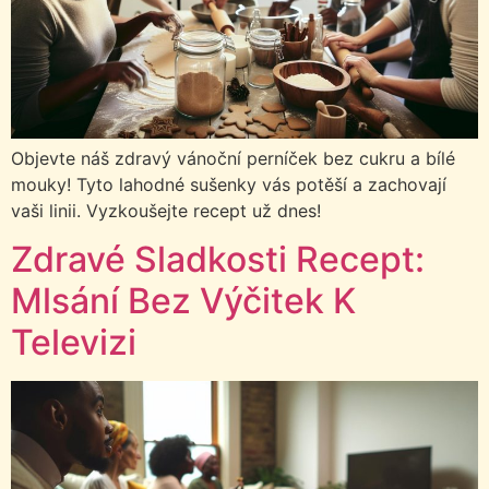
Objevte náš zdravý vánoční perníček bez cukru a bílé
mouky! Tyto lahodné sušenky vás potěší a zachovají
vaši linii. Vyzkoušejte recept už dnes!
Zdravé Sladkosti Recept:
Mlsání Bez Výčitek K
Televizi