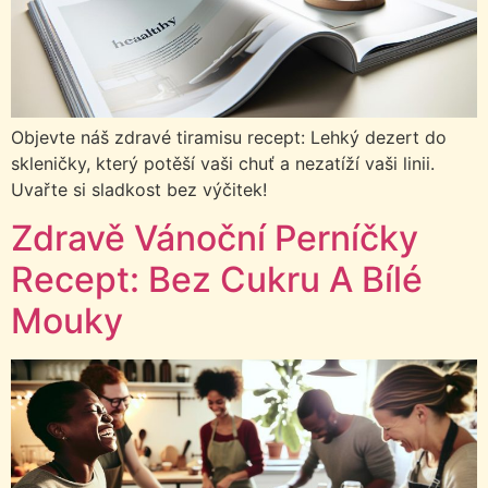
Objevte náš zdravé tiramisu recept: Lehký dezert do
skleničky, který potěší vaši chuť a nezatíží vaši linii.
Uvařte si sladkost bez výčitek!
Zdravě Vánoční Perníčky
Recept: Bez Cukru A Bílé
Mouky