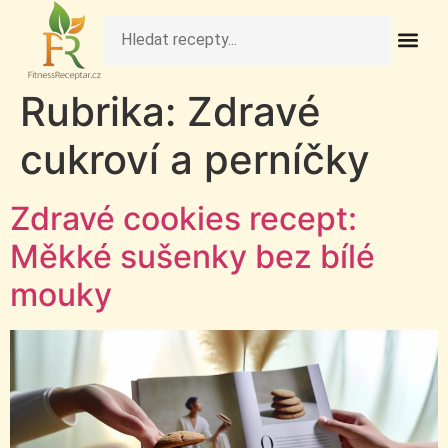
Fit Obědy A Veče
Fitness Pečivo A 
Raw Rece
Zdravé Deze
Zdravé Nápo
Zdravé Sní
Zdravé Svačiny A S
Rubrika:
Zdravé
cukroví a perníčky
Zdravé cookies recept:
Měkké sušenky bez bílé
mouky