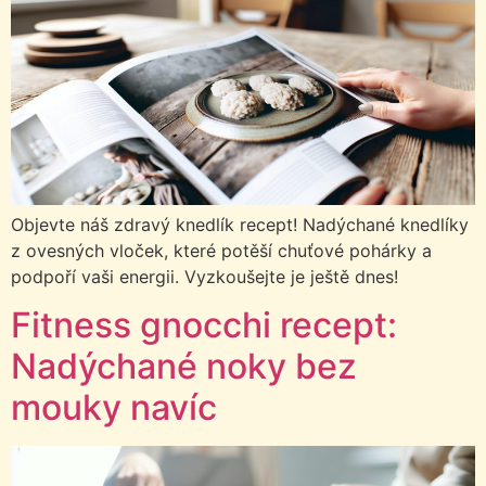
Objevte náš zdravý knedlík recept! Nadýchané knedlíky
z ovesných vloček, které potěší chuťové pohárky a
podpoří vaši energii. Vyzkoušejte je ještě dnes!
Fitness gnocchi recept:
Nadýchané noky bez
mouky navíc