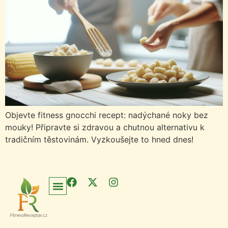
Objevte fitness gnocchi recept: nadýchané noky bez
mouky! Připravte si zdravou a chutnou alternativu k
tradičním těstovinám. Vyzkoušejte to hned dnes!
Úvodní Stránka
Často Kladené Otázky
Zásady Ochrany Osobních Údajů