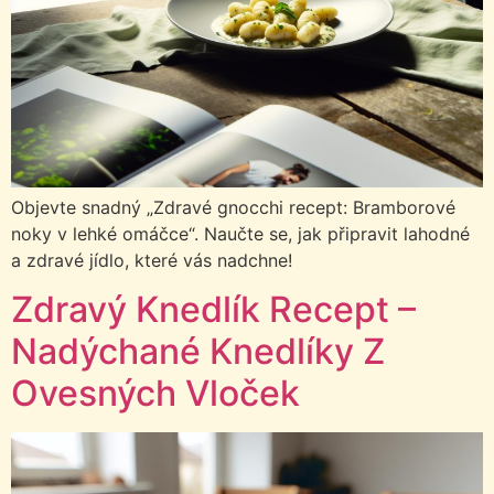
Objevte snadný „Zdravé gnocchi recept: Bramborové
noky v lehké omáčce“. Naučte se, jak připravit lahodné
a zdravé jídlo, které vás nadchne!
Zdravý Knedlík Recept –
Nadýchané Knedlíky Z
Ovesných Vloček