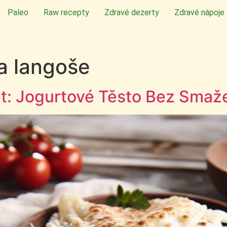
Paleo
Raw recepty
Zdravé dezerty
Zdravé nápoje
 a langoše
t: Jogurtové Těsto Bez Smaž