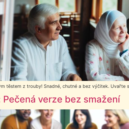
ým těstem z trouby! Snadné, chutné a bez výčitek. Uvařte 
: Pečená verze bez smažení