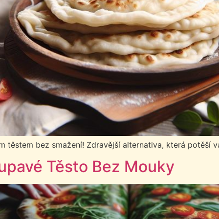
ěstem bez smažení! Zdravější alternativa, která potěší vaš
řupavé Těsto Bez Mouky