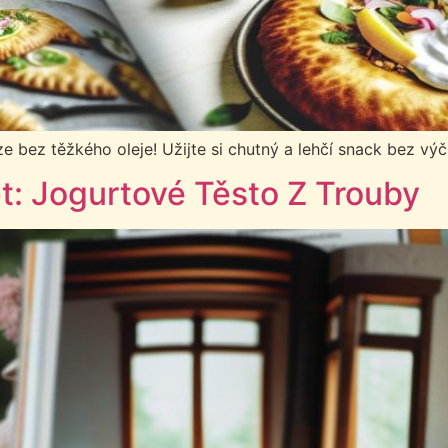
 bez těžkého oleje! Užijte si chutný a lehčí snack bez výči
: Jogurtové Těsto Z Trouby