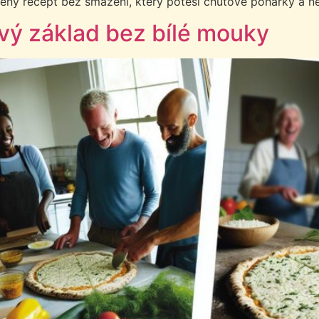
ý recept bez smažení, který potěší chuťové pohárky a nezat
avý základ bez bílé mouky