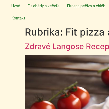
Úvod
Fit obědy a večeře
Fitness pečivo a chléb
Kontakt
Rubrika:
Fit pizza
Zdravé Langose Recep