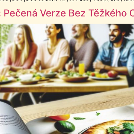
: Pečená Verze Bez Těžkého O