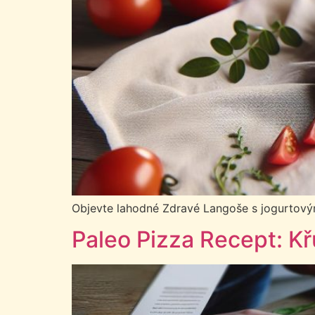
Objevte lahodné Zdravé Langoše s jogurtovým t
Paleo Pizza Recept: K