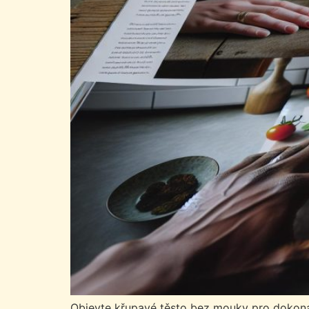
Objevte křupavé těsto bez mouky pro dokonal