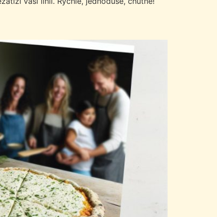
íží vaši linii. Rychle, jednoduše, chutně!