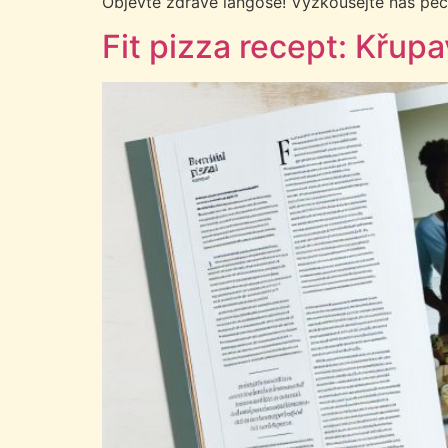
Objevte zdravé langoše! Vyzkoušejte náš pečen
Fit pizza recept: Křup