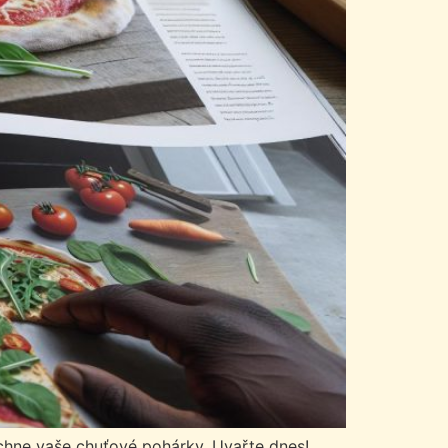
chne vaše chuťové pohárky. Uvařte dnes!