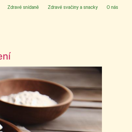
Zdravé snídaně
Zdravé svačiny a snacky
O nás
ení