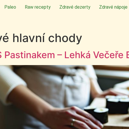
Paleo
Raw recepty
Zdravé dezerty
Zdravé nápoje
vé hlavní chody
S Pastinakem – Lehká Večeře 