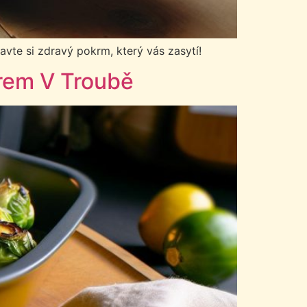
ravte si zdravý pokrm, který vás zasytí!
rem V Troubě