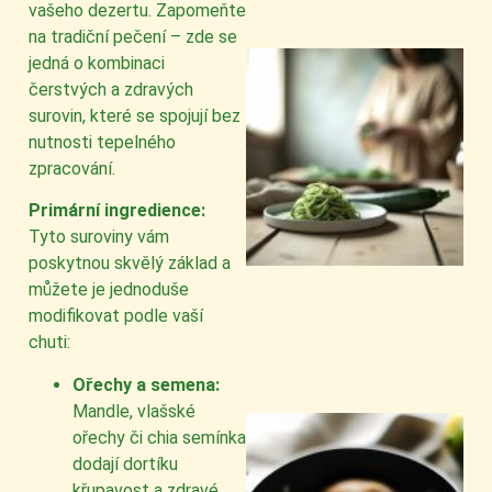
vašeho dezertu. Zapomeňte
na tradiční pečení – zde se
jedná o kombinaci
čerstvých a zdravých
surovin, které se spojují bez
nutnosti tepelného
zpracování.
Primární ingredience:
Tyto suroviny vám
poskytnou skvělý základ a
můžete je jednoduše
modifikovat podle vaší
chuti:
Ořechy a semena:
Mandle, vlašské
ořechy či chia semínka
dodají dortíku
křupavost a zdravé