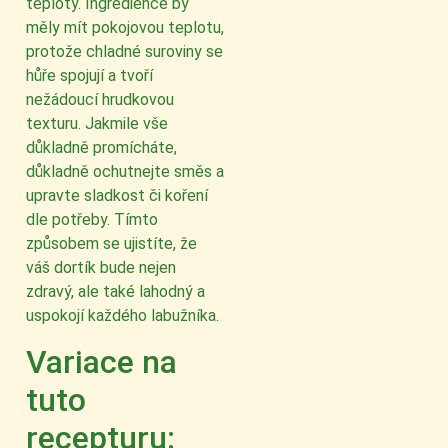
teploty. Ingredience by
měly mít pokojovou teplotu,
protože chladné suroviny se
hůře spojují a tvoří
nežádoucí hrudkovou
texturu. Jakmile vše
důkladně promícháte,
důkladně ochutnejte směs a
upravte sladkost či koření
dle potřeby. Tímto
způsobem se ujistíte, že
váš dortík bude nejen
zdravý, ale také lahodný a
uspokojí každého labužníka.
Variace na
tuto
recepturu: