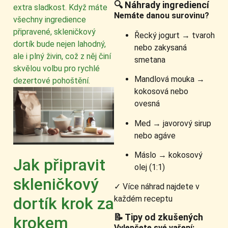
🔍 Náhrady ingrediencí
extra sladkost. Když máte
Nemáte danou surovinu?
všechny ingredience
připravené, skleničkový
Řecký jogurt → tvaroh
dortík bude nejen lahodný,
nebo zakysaná
ale i plný živin, což z něj činí
smetana
skvělou volbu pro rychlé
Mandlová mouka →
dezertové pohoštění.
kokosová nebo
ovesná
Med → javorový sirup
nebo agáve
Máslo → kokosový
Jak připravit
olej (1:1)
skleničkový
✓ Více náhrad najdete v
dortík krok za
každém receptu
📝 Tipy od zkušených
krokem
Vylepšete své vaření: