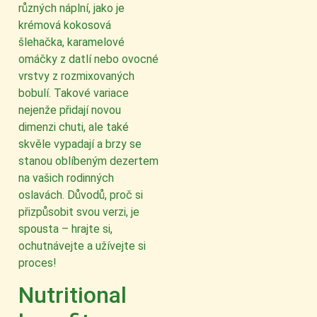
různých náplní, jako je
krémová kokosová
šlehačka, karamelové
omáčky z datlí nebo ovocné
vrstvy z rozmixovaných
bobulí. Takové variace
nejenže přidají novou
dimenzi chuti, ale také
skvěle vypadají a brzy se
stanou oblíbeným dezertem
na vašich rodinných
oslavách. Důvodů, proč si
přizpůsobit svou verzi, je
spousta – hrajte si,
ochutnávejte a užívejte si
proces!
Nutritional