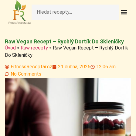
Fit Obědy A Veče
Fitness Pečivo A 
Raw Rece
Zdravé Deze
Zdravé Nápo
Zdravé Sní
Zdravé Svačiny A S
Raw Vegan Recept – Rychlý Dortík Do Skleničky
Úvod
»
Raw recepty
»
Raw Vegan Recept – Rychlý Dortík
Do Skleničky
FitnessReceptář.cz
21 dubna, 2026
12:06 am
No Comments