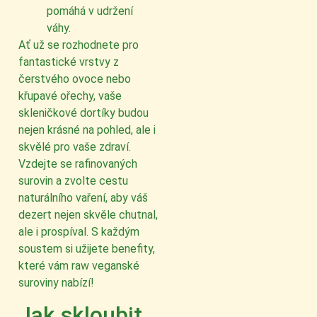
pomáhá v udržení
váhy.
Ať už se rozhodnete pro
fantastické vrstvy z
čerstvého ovoce nebo
křupavé ořechy, vaše
skleničkové dortíky budou
nejen krásné na pohled, ale i
skvělé pro vaše zdraví.
Vzdejte se rafinovaných
surovin a zvolte cestu
naturálního vaření, aby váš
dezert nejen skvěle chutnal,
ale i prospíval. S každým
soustem si užijete benefity,
které vám raw veganské
suroviny nabízí!
Jak skloubit