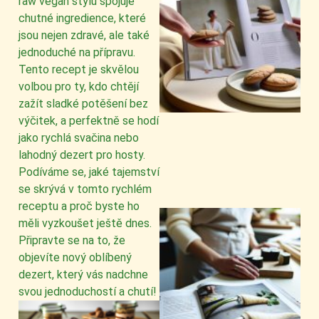
raw vegan stylu spojuje
chutné ingredience, které
jsou nejen zdravé, ale také
jednoduché na přípravu.
Tento recept je skvělou
volbou pro ty, kdo chtějí
zažít sladké potěšení bez
výčitek, a perfektně se hodí
jako rychlá svačina nebo
lahodný dezert pro hosty.
Podíváme se, jaké tajemství
se skrývá v tomto rychlém
receptu a proč byste ho
měli vyzkoušet ještě dnes.
Připravte se na to, že
objevíte nový oblíbený
dezert, který vás nadchne
svou jednoduchostí a chutí!