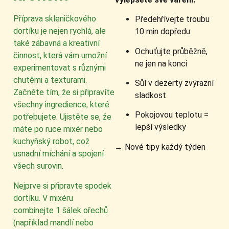
Příprava skleničkového
Předehřívejte troubu
dortíku je nejen rychlá, ale
10 min dopředu
také zábavná a kreativní
Ochuťujte průběžně,
činnost, která vám umožní
ne jen na konci
experimentovat s různými
chutěmi a texturami.
Sůl v dezerty zvýrazní
Začněte tím, že si připravíte
sladkost
všechny ingredience, které
Pokojovou teplotu =
potřebujete. Ujistěte se, že
lepší výsledky
máte po ruce mixér nebo
kuchyňský robot, což
→ Nové tipy každý týden
usnadní míchání a spojení
všech surovin.
Nejprve si připravte spodek
dortíku. V mixéru
combinejte 1 šálek ořechů
(například mandlí nebo