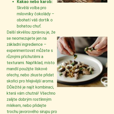
Kakao nebo karob:
Skvělá volba pro
milovníky čokolády –
obohatí váš dortík o
bohatou chuť.
Další skvělou zprávou je, že
se neomezujete jen na
základní ingredience –
experimentovat můžete s
různými příchutěmi a
texturami. Například, místo
mandlí použijte lískové
ořechy, nebo zkuste přidat
skořici pro hřejivější aroma.
Důležité je najít kombinaci,
která vám chutná! Všechno
zalijte dobrým rostlinným
mlékem, nebo přidejte
trochu javorového sirupu pro