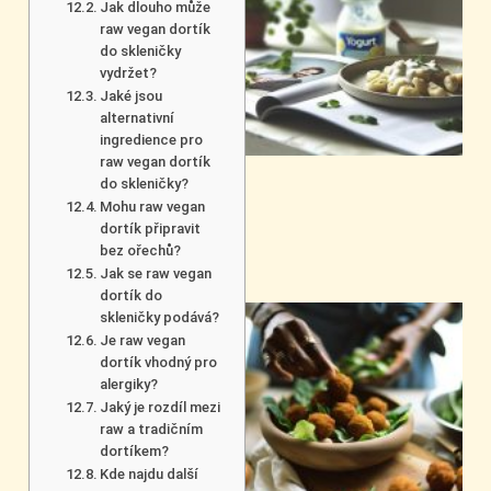
Jak dlouho může
raw vegan dortík
do skleničky
vydržet?
Jaké jsou
alternativní
ingredience pro
raw vegan dortík
do skleničky?
Mohu raw vegan
dortík připravit
bez ořechů?
Jak se raw vegan
dortík do
skleničky podává?
Je raw vegan
dortík vhodný pro
alergiky?
Jaký je rozdíl mezi
raw a tradičním
dortíkem?
Kde najdu další