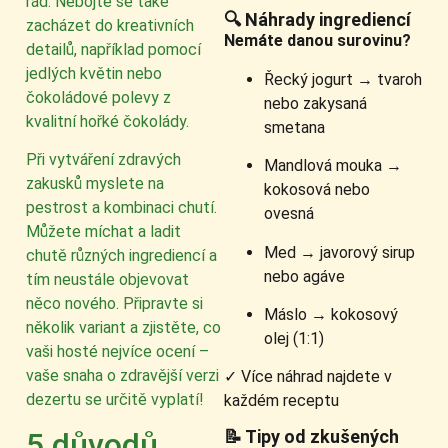
rád. Nebojte se také
🔍 Náhrady ingrediencí
zacházet do kreativních
Nemáte danou surovinu?
detailů, například pomocí
jedlých květin nebo
Řecký jogurt → tvaroh
čokoládové polevy z
nebo zakysaná
kvalitní hořké čokolády.
smetana
Při vytváření zdravých
Mandlová mouka →
zakusků myslete na
kokosová nebo
pestrost a kombinaci chutí.
ovesná
Můžete míchat a ladit
Med → javorový sirup
chutě různých ingrediencí a
nebo agáve
tím neustále objevovat
něco nového. Připravte si
Máslo → kokosový
několik variant a zjistěte, co
olej (1:1)
vaši hosté nejvíce ocení –
vaše snaha o zdravější verzi
✓ Více náhrad najdete v
dezertu se určitě vyplatí!
každém receptu
📝 Tipy od zkušených
5 důvodů,