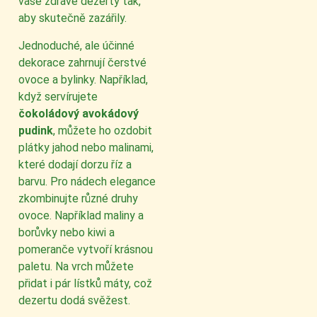
vaše zdravé dezerty tak,
aby skutečně zazářily.
Jednoduché, ale účinné
dekorace zahrnují čerstvé
ovoce a bylinky. Například,
když servírujete
čokoládový avokádový
pudink
, můžete ho ozdobit
plátky jahod nebo malinami,
které dodají dorzu říz a
barvu. Pro nádech elegance
zkombinujte různé druhy
ovoce. Například maliny a
borůvky nebo kiwi a
pomeranče vytvoří krásnou
paletu. Na vrch můžete
přidat i pár lístků máty, což
dezertu dodá svěžest.