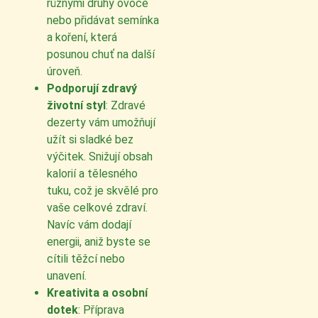
různými druhy ovoce
nebo přidávat semínka
a koření, která
posunou chuť na další
úroveň.
Podporují zdravý
životní styl
: Zdravé
dezerty vám umožňují
užít si sladké bez
výčitek. Snižují obsah
kalorií a tělesného
tuku, což je skvělé pro
vaše celkové zdraví.
Navíc vám dodají
energii, aniž byste se
cítili těžcí nebo
unavení.
Kreativita a osobní
dotek
: Příprava