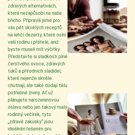
zdravých alternativách,
které nezapůsobí na naše
břicho. Připravili jsme pro
vás pět skvělých receptů
na lehčí dezerty, které oslní
vaši rodinu i přátele, aniž
byste museli mít výčitky.
Představte si sladkosti plné
čerstvého ovoce, zdravých
tuků a přírodních sladidel,
které nejenže skvěle
chutnají, ale také dodají tělu
potřebné živiny. Ať už
plánujete narozeninovou
oslavu nebo jen takový malý
rodinný večírek, tyto
„zdravé zakusky“ jsou
ideálním řešením pro