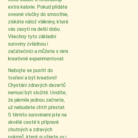
extra kalorie. Pokud přidáte
ovesné vločky do smoothie,
získáte nálož vlákniny, která
vás zasytí na delší dobu.
Všechny tyto základní
suroviny zvládnou i
začátečníci a můžete s nimi
kreativně experimentovat.
Nebojte se pustit do
tvoření a být kreativní!
Chystání zdravých dezertů
nemusí být složité. Uvidíte,
že jakmile jednou začnete,
už nebudete chtít přestat.
S těmito surovinami jste na
skvělé cestě k přípravě
chutných a zdravých
pokrmů, které si užijete vy i