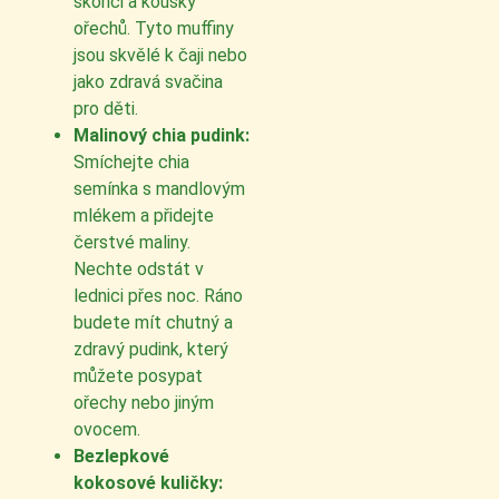
skořici a kousky
ořechů. Tyto muffiny
jsou skvělé k čaji nebo
jako zdravá svačina
pro děti.
Malinový chia pudink:
Smíchejte chia
semínka s mandlovým
mlékem a přidejte
čerstvé maliny.
Nechte odstát v
lednici přes noc. Ráno
budete mít chutný a
zdravý pudink, který
můžete posypat
ořechy nebo jiným
ovocem.
Bezlepkové
kokosové kuličky: