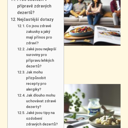
přípravě zdravých
dezertů?
Nejčastější dotazy
Co jsou zdravé
zakusky a jaký
mají přínos pro
zdraví?
Jaké jsou nejlepší
suroviny pro
přípravu lehkých
dezertů?
Jak mohu
přizpůsobit
recepty pro
alergiky?
Jak dlouho mohu
uchovávat zdravé
dezerty?
Jaké jsou tipy na
ozdobení
zdravých dezertů?