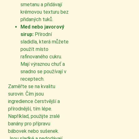
smetanu a přidávají
krémovou texturu bez
přidaných tuků.
Med nebo javorový
sirup:
Přírodní
sladidla, která můžete
použít místo
rafinovaného cukru.
Mají výraznou chuť a
snadno se používají v
receptech.
Zaměřte se na kvalitu
surovin. Čím jsou
ingredience čerstvější a
přírodnější, tím lépe.
Například, použijte zralé
banány pro přípravu
bábovek nebo sušenek.
Jsou sladké a nedodávají