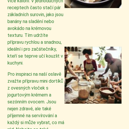
více kalorií. V jednoduchých
receptech často stačí pár
základních surovin, jako jsou
banány na sladění nebo
avokádo na krémovou
texturu. Tím udržíte
přípravu rychlou a snadnou,
ideální i pro začátečníky,
kteří se teprve učí kouzlit v
kuchyni.
Pro inspiraci na naší oslavě
zvažte přípravu mini dortíků
z ovesných vloček s
jogurtovým krémem a
sezónním ovocem. Jsou
nejen zdravé, ale také
příjemné na servírování a
každý si může vybrat, co má