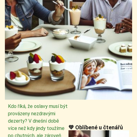
Kdo říká, že oslavy musí být
provázeny nezdravými
dezerty? V dnešní době
💚 Oblíbené u čtenářů
více než kdy jindy toužíme
po chutných, ale zároveň