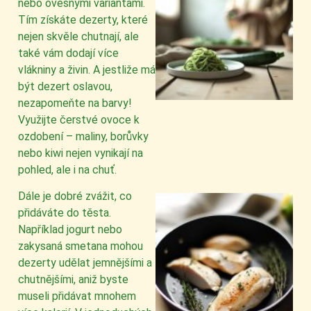
nebo ovesnými variantami.
Tím získáte dezerty, které
nejen skvěle chutnají, ale
také vám dodají více
vlákniny a živin. A jestliže má
být dezert oslavou,
nezapomeňte na barvy!
Využijte čerstvé ovoce k
ozdobení – maliny, borůvky
nebo kiwi nejen vynikají na
pohled, ale i na chuť.
Dále je dobré zvážit, co
přidáváte do těsta.
Například jogurt nebo
zakysaná smetana mohou
dezerty udělat jemnějšími a
chutnějšími, aniž byste
museli přidávat mnohem