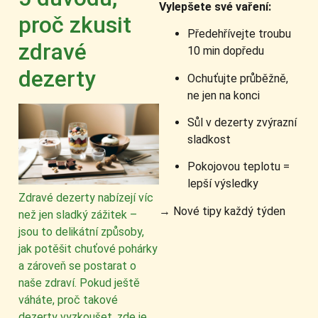
Vylepšete své vaření:
proč zkusit
Předehřívejte troubu
zdravé
10 min dopředu
dezerty
Ochuťujte průběžně,
ne jen na konci
Sůl v dezerty zvýrazní
sladkost
Pokojovou teplotu =
lepší výsledky
Zdravé dezerty nabízejí víc
→ Nové tipy každý týden
než jen sladký zážitek –
jsou to delikátní způsoby,
jak potěšit chuťové pohárky
a zároveň se postarat o
naše zdraví. Pokud ještě
váháte, proč takové
dezerty vyzkoušet, zde je