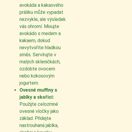
avokáda a kakaového
prášku může vypadat
nezvykle, ale výsledek
vás ohromí. Mixujte
avokádo s medem a
kakaem, dokud
nevytvoříte hladkou
směs. Servírujte v
malých skleničkách,
ozdobte ovocem
nebo kokosovým
jogurtem.
Ovesné muffiny s
jablky a skořicí:
Použijte celozrnné
ovesné vločky jako
základ. Přidejte
nastrouhaná jablka,