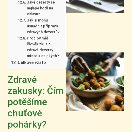
Jaké dezerty se
nejlépe hodí na
oslavu?
Jak si mohu
usnadnit přípravu
zdravých dezertů?
Proč by měl
člověk zkusit
zdravé dezerty
místo klasických?
Celkově vzato
Zdravé
zakusky: Čím
potěšíme
chuťové
pohárky?