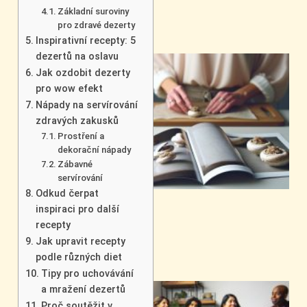
Základní suroviny
pro zdravé dezerty
Inspirativní recepty: 5
dezertů na oslavu
Jak ozdobit dezerty
pro wow efekt
Nápady na servírování
zdravých zakusků
Prostření a
dekorační nápady
Zábavné
servírování
Odkud čerpat
inspiraci pro další
recepty
Jak upravit recepty
podle různých diet
Tipy pro uchovávání
a mražení dezertů
Proč soutěžit v