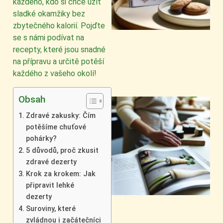
každého, kdo si chce užít
sladké okamžiky bez
zbytečného kalorií. Pojďte
se s námi podívat na
recepty, které jsou snadné
na přípravu a určitě potěší
každého z vašeho okolí!
Obsah
Zdravé zakusky: Čím
potěšíme chuťové
pohárky?
5 důvodů, proč zkusit
zdravé dezerty
Krok za krokem: Jak
připravit lehké
dezerty
Suroviny, které
zvládnou i začátečníci