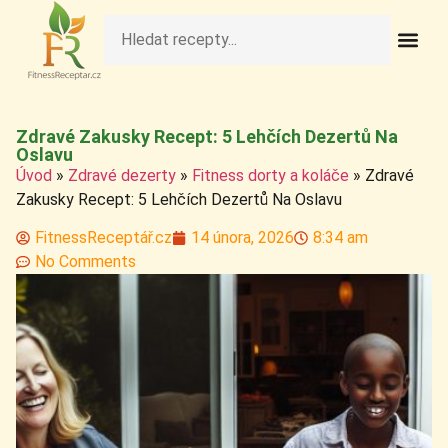
Fit Obědy A Veče
Fitness Pečivo A 
Raw Rece
Zdravé Deze
Zdravé Nápo
Zdravé Sní
Zdravé Svačiny A S
Zdravé Zakusky Recept: 5 Lehčích Dezertů Na
Oslavu
Úvod
»
Zdravé dezerty
»
Fitness dorty a koláče
»
Zdravé
Zakusky Recept: 5 Lehčích Dezertů Na Oslavu
FitnessReceptář.cz
14 února, 2026
8:34 am
No Comments