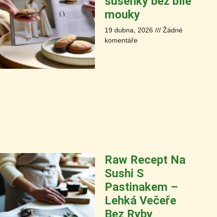
sušenky bez bílé
mouky
19 dubna, 2026
Žádné
komentáře
Raw Recept Na
Sushi S
Pastinakem –
Lehká Večeře
Bez Ryby