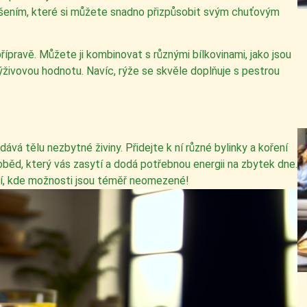
 řešením, které si můžete snadno přizpůsobit svým chuťovým
 přípravě. Můžete ji kombinovat s různými bílkovinami, jako jsou
 výživovou hodnotu. Navíc, rýže se skvěle doplňuje s pestrou
ává tělu nezbytné živiny. Přidejte k ní různé bylinky a koření
oběd, který vás zasytí a dodá potřebnou energii na zbytek dne.
ění, kde možnosti jsou téměř neomezené!