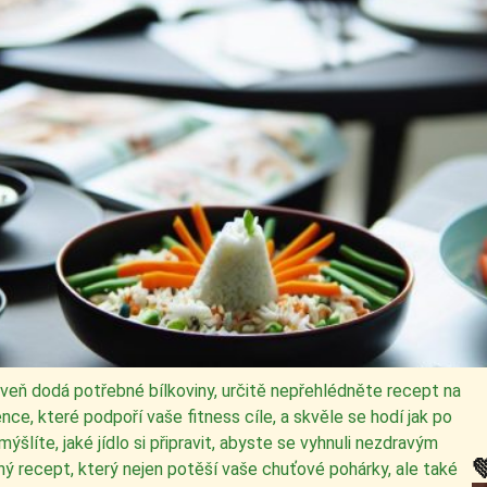
oveň dodá potřebné bílkoviny, určitě nepřehlédněte recept na
nce, které podpoří vaše fitness cíle, a skvěle se hodí jak po
líte, jaké jídlo si připravit, abyste se vyhnuli nezdravým

ý recept, který nejen potěší vaše chuťové pohárky, ale také