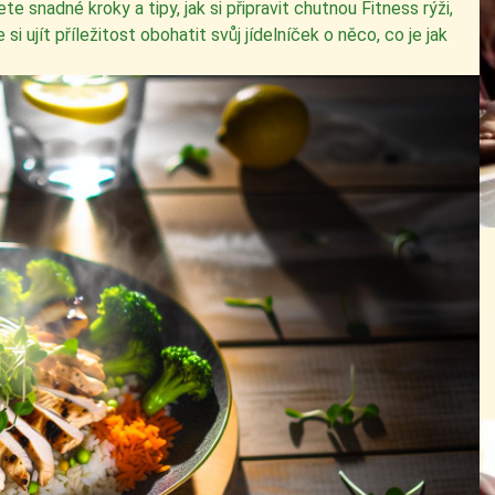
e snadné kroky a tipy, jak si připravit chutnou Fitness rýži,
 ujít příležitost obohatit svůj jídelníček o něco, co je jak