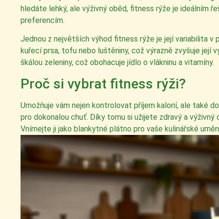
hledáte lehký, ale výživný oběd, fitness rýže je ideálním
preferencím.
Jednou z největších výhod fitness rýže je její variabilita v
kuřecí prsa, tofu nebo luštěniny, což výrazně zvyšuje její
škálou zeleniny, což obohacuje jídlo o vlákninu a vitamíny.
Proč si vybrat fitness rýži?
Umožňuje vám nejen kontrolovat příjem kalorií, ale také dod
pro dokonalou chuť. Díky tomu si užijete zdravý a výživný 
Vnímejte ji jako blankytné plátno pro vaše kulinářské um