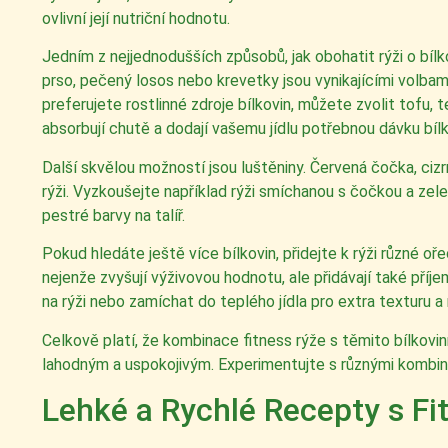
ovlivní její nutriční hodnotu.
Jedním z nejjednodušších způsobů, jak obohatit rýži o bílko
prso, pečený losos nebo krevetky jsou vynikajícími volbami.
preferujete rostlinné zdroje bílkovin, můžete zvolit tofu
absorbují chutě a dodají vašemu jídlu potřebnou dávku bílk
Další skvělou možností jsou luštěniny. Červená čočka, cizr
rýži. Vyzkoušejte například rýži smíchanou s čočkou a zelen
pestré barvy na talíř.
Pokud hledáte ještě více bílkovin, přidejte k rýži různé 
nejenže zvyšují výživovou hodnotu, ale přidávají také př
na rýži nebo zamíchat do teplého jídla pro extra texturu a n
Celkově platí, že kombinace fitness rýže s těmito bílkovinnými
lahodným a uspokojivým. Experimentujte s různými kombina
Lehké a Rychlé Recepty s Fi