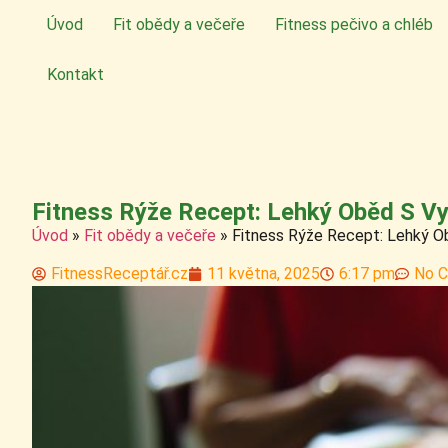
Úvod
Fit obědy a večeře
Fitness pečivo a chléb
Kontakt
Fitness Rýže Recept: Lehký Oběd S 
Úvod
»
Fit obědy a večeře
»
Fitness Rýže Recept: Lehký 
FitnessReceptář.cz
11 května, 2025
6:17 pm
No 