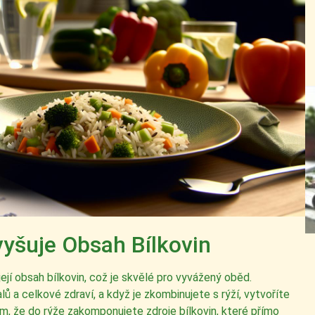
vyšuje Obsah Bílkovin
její obsah bílkovin, což je skvělé pro vyvážený oběd.
ů a celkové zdraví, a když je zkombinujete s rýží, vytvoříte
ím, že do rýže zakomponujete zdroje bílkovin, které přímo