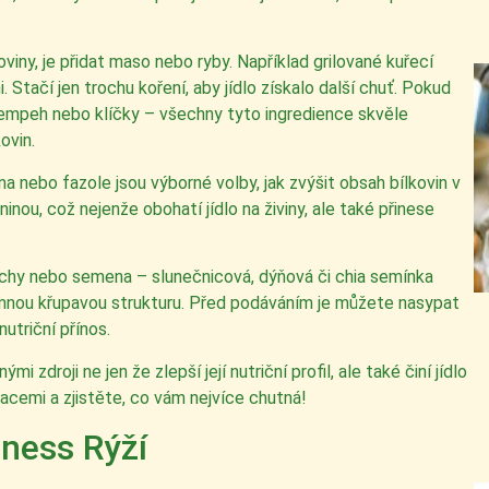
viny, je přidat maso nebo ryby. Například grilované kuřecí
 Stačí jen trochu koření, aby jídlo získalo další chuť. Pokud
, tempeh nebo klíčky – všechny tyto ingredience skvěle
ovin.
na nebo fazole jsou výborné volby, jak zvýšit obsah bílkovin v
inou, což nejenže obohatí jídlo na živiny, ale také přinese
ořechy nebo semena – slunečnicová, dýňová či chia semínka
íjemnou křupavou strukturu. Před podáváním je můžete nasypat
utriční přínos.
 zdroji ne jen že zlepší její nutriční profil, ale také činí jídlo
cemi a zjistěte, co vám nejvíce chutná!
tness Rýží