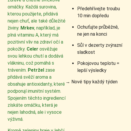
omáčky. Každá surovina,
Předehřívejte troubu
kterou použijete, přidává
10 min dopředu
nejen chuť, ale také důležité
Ochuťujte průběžně,
živiny.
Mrkev
, například, je
ne jen na konci
plná vitaminu A, který má
pozitivní vliv na zdraví očí a
Sůl v dezerty zvýrazní
pokožky.
Celer
osvěžuje
sladkost
svou lehkou chutí a dodává
vlákninu, což pomáhá s
Pokojovou teplotu =
trávením.
Petržel
zase
lepší výsledky
přidává svěží aroma a
→ Nové tipy každý týden
obsahuje antioxidanty, které
podporují imunitní systém.
Spojením těchto ingrediencí
získáte omáčku, která je
nejen lahodná, ale i vysoce
výživná.
Kromě zeleniny hraje v lehčí