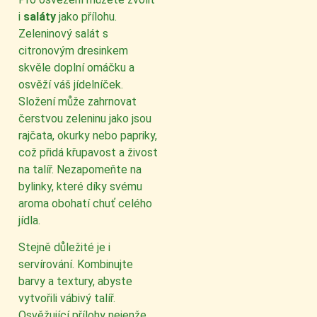
i
saláty
jako přílohu.
Zeleninový salát s
citronovým dresinkem
skvěle doplní omáčku a
osvěží váš jídelníček.
Složení může zahrnovat
čerstvou zeleninu jako jsou
rajčata, okurky nebo papriky,
což přidá křupavost a živost
na talíř. Nezapomeňte na
bylinky, které díky svému
aroma obohatí chuť celého
jídla.
Stejně důležité je i
servírování. Kombinujte
barvy a textury, abyste
vytvořili vábivý talíř.
Osvěžující přílohy nejenže