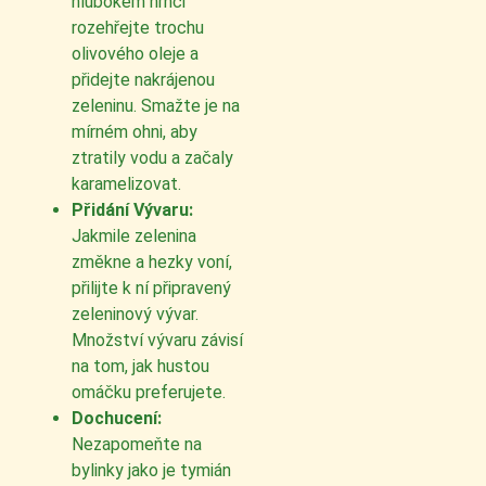
hlubokém hrnci
rozehřejte trochu
olivového oleje a
přidejte nakrájenou
zeleninu. Smažte je na
mírném ohni, aby
ztratily vodu a začaly
karamelizovat.
Přidání Vývaru:
Jakmile zelenina
změkne a hezky voní,
přilijte k ní připravený
zeleninový vývar.
Množství vývaru závisí
na tom, jak hustou
omáčku preferujete.
Dochucení:
Nezapomeňte na
bylinky jako je tymián