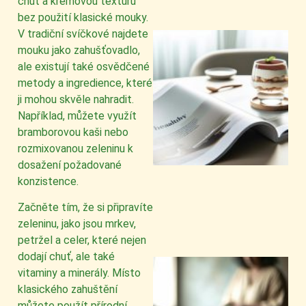
chuť a krémovou texturu
bez použití klasické mouky.
V tradiční svíčkové najdete
mouku jako zahušťovadlo,
ale existují také osvědčené
metody a ingredience, které
ji mohou skvěle nahradit.
Například, můžete využít
bramborovou kaši nebo
rozmixovanou zeleninu k
dosažení požadované
konzistence.
Začněte tím, že si připravíte
zeleninu, jako jsou mrkev,
petržel a celer, které nejen
dodají chuť, ale také
vitaminy a minerály. Místo
klasického zahuštění
můžete použít přírodní