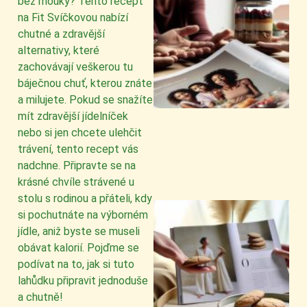
bez mouky? Tento recept
na Fit Svíčkovou nabízí
chutné a zdravější
alternativy, které
zachovávají veškerou tu
báječnou chuť, kterou znáte
a milujete. Pokud se snažíte
mít zdravější jídelníček
nebo si jen chcete ulehčit
trávení, tento recept vás
nadchne. Připravte se na
krásné chvíle strávené u
stolu s rodinou a přáteli, kdy
si pochutnáte na výborném
jídle, aniž byste se museli
obávat kalorií. Pojďme se
podívat na to, jak si tuto
lahůdku připravit jednoduše
a chutně!