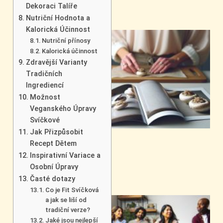
Dekoraci Talíře
Nutriční Hodnota a
Kalorická Účinnost
Nutriční přínosy
Kalorická účinnost
Zdravější Varianty
Tradičních
Ingrediencí
Možnost
Veganského Úpravy
Svíčkové
Jak Přizpůsobit
Recept Dětem
Inspirativní Variace a
Osobní Úpravy
Časté dotazy
Co je Fit Svíčková
a jak se liší od
tradiční verze?
Jaké jsou nejlepší