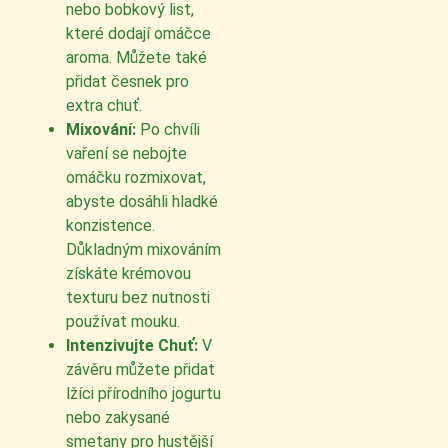
nebo bobkový list,
které dodají omáčce
aroma. Můžete také
přidat česnek pro
extra chuť.
Mixování:
Po chvíli
vaření se nebojte
omáčku rozmixovat,
abyste dosáhli hladké
konzistence.
Důkladným mixováním
získáte krémovou
texturu bez nutnosti
používat mouku.
Intenzivujte Chuť:
V
závěru můžete přidat
lžíci přírodního jogurtu
nebo zakysané
smetany pro hustější