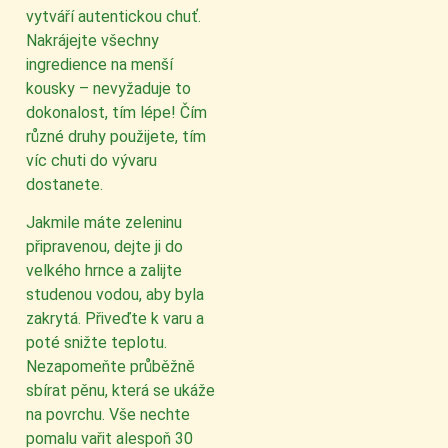
vytváří autentickou chuť.
Nakrájejte všechny
ingredience na menší
kousky – nevyžaduje to
dokonalost, tím lépe! Čím
různé druhy použijete, tím
víc chuti do vývaru
dostanete.
Jakmile máte zeleninu
připravenou, dejte ji do
velkého hrnce a zalijte
studenou vodou, aby byla
zakrytá. Přiveďte k varu a
poté snižte teplotu.
Nezapomeňte průběžně
sbírat pěnu, která se ukáže
na povrchu. Vše nechte
pomalu vařit alespoň 30