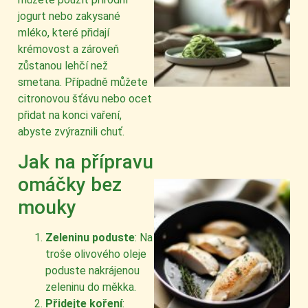
jogurt nebo zakysané
mléko, které přidají
krémovost a zároveň
zůstanou lehčí než
smetana. Případně můžete
citronovou šťávu nebo ocet
přidat na konci vaření,
abyste zvýraznili chuť.
Jak na přípravu
omáčky bez
mouky
Zeleninu poduste
: Na
troše olivového oleje
poduste nakrájenou
zeleninu do měkka.
Přidejte koření
: