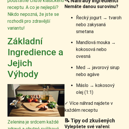
🔍 Náhrady ingrediencí
podstatné chutě klasického
Nemáte danou surovinu?
receptu. A co je nejlepší?
Nikdo nepozná, že jste se
Řecký jogurt → tvaroh
rozhodli pro zdravější
nebo zakysaná
variantu!
smetana
Základní
Mandlová mouka →
Ingredience a
kokosová nebo
ovesná
Jejich
Med → javorový sirup
Výhody
nebo agáve
Máslo → kokosový
olej (1:1)
✓ Více náhrad najdete v
každém receptu
📝 Tipy od zkušených
Zelenina je srdcem každé
Vylepšete své vaření:
zdravé a chutné svíčkové