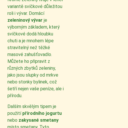
variantě svíčkové důležitou
roli i vývar. Domácí
zeleninový vývar
je
výborným základem, který
svíčkové dodá hloubku
chuti a je mnohem lépe
stravitelný než těžké
masové zahušťovadlo.
Můžete ho připravit z
různých zbytků zeleniny,
jako jsou slupky od mrkve
nebo stonky bylinek, což
šetří nejen vaše peníze, ale i
přírodu.
Dalším skvělým tipem je
použití
přírodního jogurtu
nebo
zakysané smetany
místo smetany. Tyto