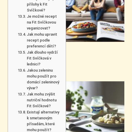
přílohy k Fit
Svíčkové?
Je možné recept
na Fit Svíčkovou
veganizovat?
Jak mohu upravit
recept podle
preferencí dětí?
Jak dlouho vydrží
Fit Svíčková v
lednici?
Jakou zeleninu
mohu použít pro
domácí zeleninový
vývar?
Jak mohu zvýšit
nutriční hodnotu
Fit Svíčkové?
Existují alternativy
k smetanovým
přísadám, které
mohu použít?