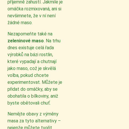
příjemně zahustí. Jakmile je
omáčka rozmixovaná, ani si
nevšimnete, že v ní není
žádné maso.
Nezapomeňte také na
zeleninové maso
. Na trhu
dnes existuje celá řada
výrobků na bázi rostlin,
které vypadají a chutnají
jako maso, což je skvělá
volba, pokud chcete
experimentovat. Můžete je
přidat do omáčky, aby se
obohatila o bílkoviny, aniž
byste obětovali chuť.
Nemějte obavy z výměny
masa za tyto alternativy –
nejenže můžete tvořit