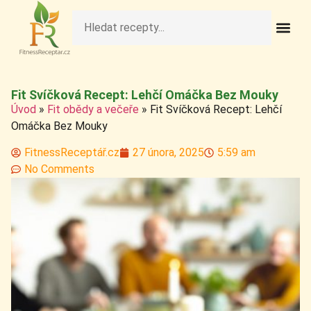
Fit Obědy A Veče
Fitness Pečivo A 
Raw Rece
Zdravé Deze
Zdravé Nápo
Zdravé Sní
Zdravé Svačiny A S
Fit Svíčková Recept: Lehčí Omáčka Bez Mouky
Úvod
»
Fit obědy a večeře
»
Fit Svíčková Recept: Lehčí
Omáčka Bez Mouky
FitnessReceptář.cz
27 února, 2025
5:59 am
No Comments