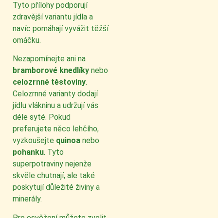
Tyto přílohy podporují
zdravější variantu jídla a
navíc pomáhají vyvážit těžší
omáčku.
Nezapomínejte ani na
bramborové knedlíky
nebo
celozrnné těstoviny
.
Celozrnné varianty dodají
jídlu vlákninu a udržují vás
déle syté. Pokud
preferujete něco lehčího,
vyzkoušejte
quinoa
nebo
pohanku
. Tyto
superpotraviny nejenže
skvěle chutnají, ale také
poskytují důležité živiny a
minerály.
Pro osvěžení můžete zvolit