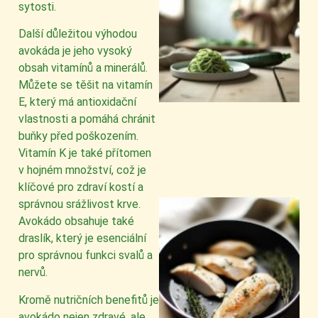
sytosti.
Další důležitou výhodou
avokáda je jeho vysoký
obsah vitamínů a minerálů.
Můžete se těšit na vitamín
E, který má antioxidační
vlastnosti a pomáhá chránit
buňky před poškozením.
Vitamín K je také přítomen
v hojném množství, což je
klíčové pro zdraví kostí a
správnou srážlivost krve.
Avokádo obsahuje také
draslík, který je esenciální
pro správnou funkci svalů a
nervů.
Kromě nutričních benefitů je
avokádo nejen zdravé, ale