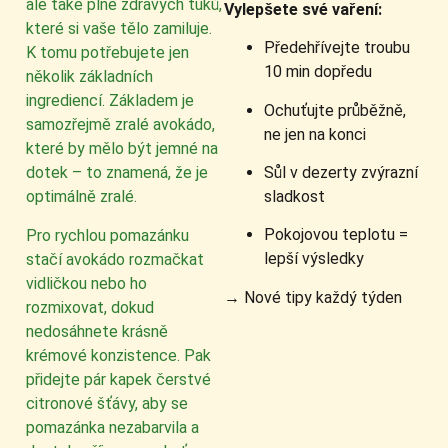
ale také plné zdravých tuků,
Vylepšete své vaření:
které si vaše tělo zamiluje.
Předehřívejte troubu
K tomu potřebujete jen
10 min dopředu
několik základních
ingrediencí. Základem je
Ochuťujte průběžně,
samozřejmě zralé avokádo,
ne jen na konci
které by mělo být jemné na
Sůl v dezerty zvýrazní
dotek – to znamená, že je
sladkost
optimálně zralé.
Pokojovou teplotu =
Pro rychlou pomazánku
lepší výsledky
stačí avokádo rozmačkat
vidličkou nebo ho
→ Nové tipy každý týden
rozmixovat, dokud
nedosáhnete krásně
krémové konzistence. Pak
přidejte pár kapek čerstvé
citronové šťávy, aby se
pomazánka nezabarvila a