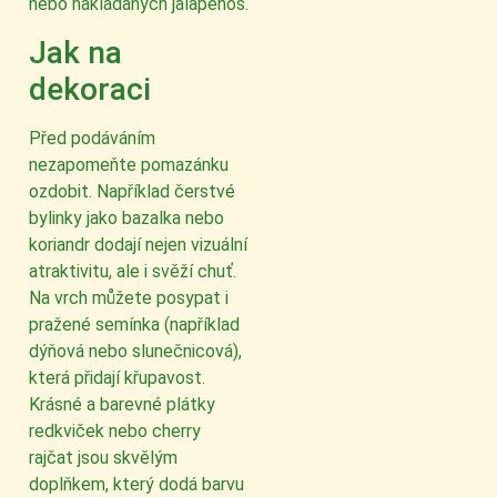
nebo nakládaných jalapeňos.
Jak na
dekoraci
Před podáváním
nezapomeňte pomazánku
ozdobit. Například čerstvé
bylinky jako bazalka nebo
koriandr dodají nejen vizuální
atraktivitu, ale i svěží chuť.
Na vrch můžete posypat i
pražené semínka (například
dýňová nebo slunečnicová),
která přidají křupavost.
Krásné a barevné plátky
redkviček nebo cherry
rajčat jsou skvělým
doplňkem, který dodá barvu