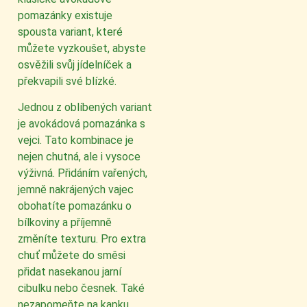
pomazánky existuje
spousta variant, které
můžete vyzkoušet, abyste
osvěžili svůj jídelníček a
překvapili své blízké.
Jednou z oblíbených variant
je avokádová pomazánka s
vejci. Tato kombinace je
nejen chutná, ale i vysoce
výživná. Přidáním vařených,
jemně nakrájených vajec
obohatíte pomazánku o
bílkoviny a příjemně
změníte texturu. Pro extra
chuť můžete do směsi
přidat nasekanou jarní
cibulku nebo česnek. Také
nezapomeňte na kapku