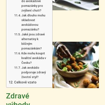
do avokádové
pomazánky pro
zvýšení chuti?
Jak dlouho mohu
skladovat
avokádovou
pomazánku?
Jaké jsou zdravé
alternativy k
běžným
pomazánkám?
Kde mohu koupit
kvalitní avokáda v
Česku?
Jak avokádo
podporuje zdravý
životní styl?
Celkově vzato
Zdravé
výhody