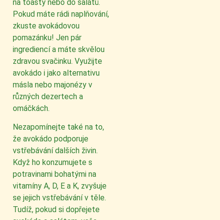
na toasty nebo do salátů.
Pokud máte rádi naplňování,
zkuste avokádovou
pomazánku! Jen pár
ingrediencí a máte skvělou
zdravou svačinku. Využijte
avokádo i jako alternativu
másla nebo majonézy v
různých dezertech a
omáčkách.
Nezapomínejte také na to,
že avokádo podporuje
vstřebávání dalších živin.
Když ho konzumujete s
potravinami bohatými na
vitamíny A, D, E a K, zvyšuje
se jejich vstřebávání v těle.
Tudíž, pokud si dopřejete