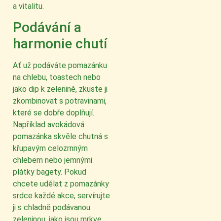
a vitalitu.
Podávání a
harmonie chutí
Ať už podáváte pomazánku
na chlebu, toastech nebo
jako dip k zelenině, zkuste ji
zkombinovat s potravinami,
které se dobře doplňují.
Například avokádová
pomazánka skvěle chutná s
křupavým celozrnným
chlebem nebo jemnými
plátky bagety. Pokud
chcete udělat z pomazánky
srdce každé akce, servírujte
ji s chladně podávanou
zeleninou, jako jsou mrkve,