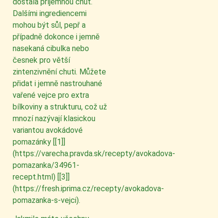
dostala příjemnou chuť.
Dalšími ingrediencemi
mohou být sůl, pepř a
případně dokonce i jemně
nasekaná cibulka nebo
česnek pro větší
zintenzivnění chuti. Můžete
přidat i jemně nastrouhané
vařené vejce pro extra
bílkoviny a strukturu, což už
mnozí nazývají klasickou
variantou avokádové
pomazánky [[1]]
(https://varecha.pravda.sk/recepty/avokadova-
pomazanka/34961-
recept.html) [[3]]
(https://fresh.iprima.cz/recepty/avokadova-
pomazanka-s-vejci).