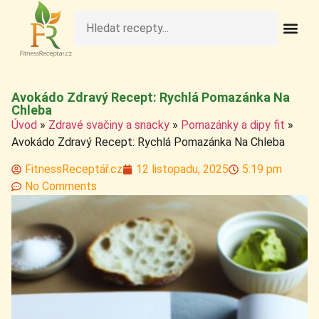
Fit Obědy A Veče
Fitness Pečivo A 
Raw Rece
Zdravé Deze
Zdravé Nápo
Zdravé Sní
Zdravé Svačiny A S
Avokádo Zdravý Recept: Rychlá Pomazánka Na
Chleba
Úvod
»
Zdravé svačiny a snacky
»
Pomazánky a dipy fit
»
Avokádo Zdravý Recept: Rychlá Pomazánka Na Chleba
FitnessReceptář.cz
12 listopadu, 2025
5:19 pm
No Comments