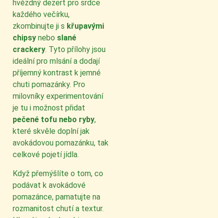
hvězdný dezert pro srdce
každého večírku,
zkombinujte ji s
křupavými
chipsy
nebo
slané
crackery
. Tyto přílohy jsou
ideální pro mlsání a dodají
příjemný kontrast k jemné
chuti pomazánky. Pro
milovníky experimentování
je tu i možnost přidat
pečené tofu nebo ryby
,
které skvěle doplní jak
avokádovou pomazánku, tak
celkové pojetí jídla.
Když přemýšlíte o tom, co
podávat k avokádové
pomazánce, pamatujte na
rozmanitost chutí a textur.