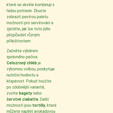
které se skvěle kombinují s
řadou potravin. Zkuste
zobrazit pestrou paletu
možností pro servírování a
zjistěte, jak lze toto jídlo
přizpůsobit různým
příležitostem.
Začněte výběrem
správného pečiva.
Celozrnný chléb
je
výbornou volbou, poskytuje
nutriční hodnotu a
křupavost. Pokud toužíte
po zdobnější variantě,
zvolte
bagety
nebo
čerstvé ciabatta
. Další
možností jsou
tortilly
, které
můžete naplnit avokádovou