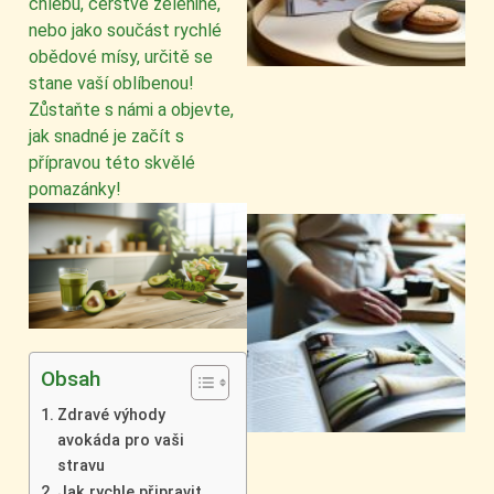
chlebu, čerstvé zelenině,
nebo jako součást rychlé
obědové mísy, určitě se
stane vaší oblíbenou!
Zůstaňte s námi a objevte,
jak snadné je začít s
přípravou této skvělé
pomazánky!
Obsah
Zdravé výhody
avokáda pro vaši
stravu
Jak rychle připravit