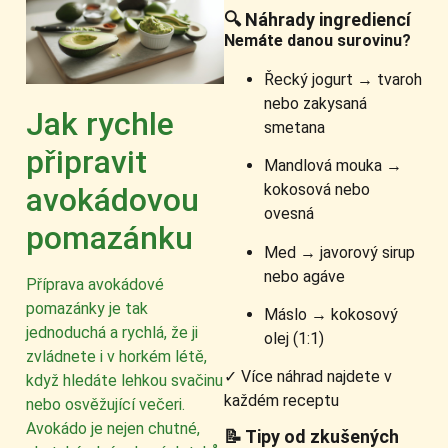
🔍 Náhrady ingrediencí
Nemáte danou surovinu?
Řecký jogurt → tvaroh
nebo zakysaná
Jak rychle
smetana
připravit
Mandlová mouka →
kokosová nebo
avokádovou
ovesná
pomazánku
Med → javorový sirup
nebo agáve
Příprava avokádové
pomazánky je tak
Máslo → kokosový
jednoduchá a rychlá, že ji
olej (1:1)
zvládnete i v horkém létě,
✓ Více náhrad najdete v
když hledáte lehkou svačinu
každém receptu
nebo osvěžující večeri.
Avokádo je nejen chutné,
📝 Tipy od zkušených