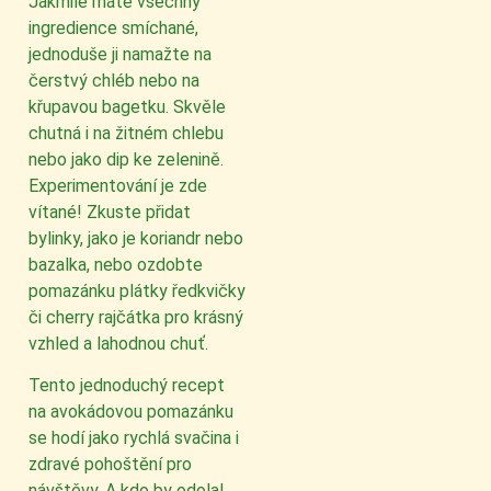
Jakmile máte všechny
ingredience smíchané,
jednoduše ji namažte na
čerstvý chléb nebo na
křupavou bagetku. Skvěle
chutná i na žitném chlebu
nebo jako dip ke zelenině.
Experimentování je zde
vítané! Zkuste přidat
bylinky, jako je koriandr nebo
bazalka, nebo ozdobte
pomazánku plátky ředkvičky
či cherry rajčátka pro krásný
vzhled a lahodnou chuť.
Tento jednoduchý recept
na avokádovou pomazánku
se hodí jako rychlá svačina i
zdravé pohoštění pro
návštěvy. A kdo by odolal