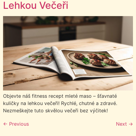
Lehkou Večeři
Objevte náš fitness recept mleté maso – šťavnaté
kuličky na lehkou večeři! Rychlé, chutné a zdravé.
Nezmeškejte tuto skvělou večeři bez výčitek!
←
Previous
Next
→