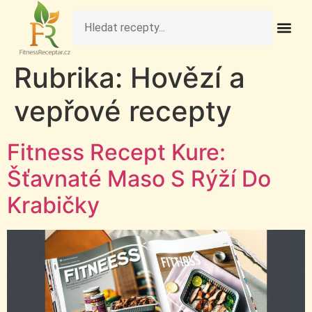
Fit Obědy A Veče
Fitness Pečivo A 
Raw Rece
Zdravé Deze
Zdravé Nápo
Zdravé Sní
Zdravé Svačiny A S
Rubrika:
Hovězí a
vepřové recepty
Fitness Recept Kure:
Šťavnaté Maso S Rýží Do
Krabičky