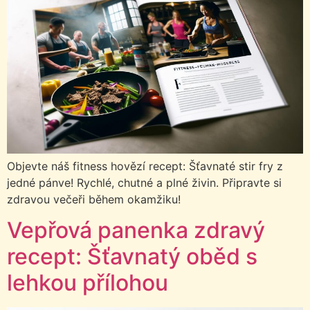
Objevte náš fitness hovězí recept: Šťavnaté stir fry z
jedné pánve! Rychlé, chutné a plné živin. Připravte si
zdravou večeři během okamžiku!
Vepřová panenka zdravý
recept: Šťavnatý oběd s
lehkou přílohou