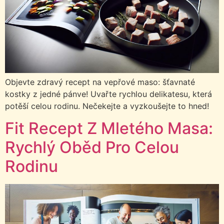
Objevte zdravý recept na vepřové maso: šťavnaté
kostky z jedné pánve! Uvařte rychlou delikatesu, která
potěší celou rodinu. Nečekejte a vyzkoušejte to hned!
Fit Recept Z Mletého Masa:
Rychlý Oběd Pro Celou
Rodinu